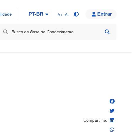
PT-BR
Entrar
ilidade
A+
A-
bel / Rótulo
Compartilhe: