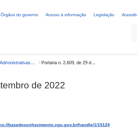
Órgãos do governo
Acesso à informação
Legislação
Acessib
La
Portarias Administrativas - Gestão Interna
Portaria n. 2.609, de 29 de setembro de 2022
setembro de 2022
ps://basedeconhecimento.cgu.gov.br/handle/1/15124