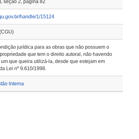
), seção 2, página 82
gu.gov.br/handle/1/15124
 (CGU)
ondição jurídica para as obras que não possuem o
 propriedade que tem o direito autoral, não havendo
 um que queira utilizá-la, desde que estejam em
da Lei nº 9.610/1998.
stão Interna