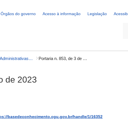
Órgãos do governo
Acesso à informação
Legislação
Acessib
La
Portarias Administrativas - Gestão Interna
Portaria n. 853, de 3 de março de 2023
ço de 2023
ps://basedeconhecimento.cgu.gov.br/handle/1/16352