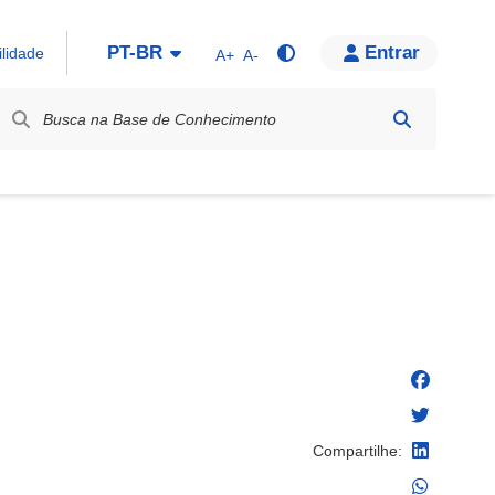
PT-BR
Entrar
ilidade
A+
A-
bel / Rótulo
Compartilhe: