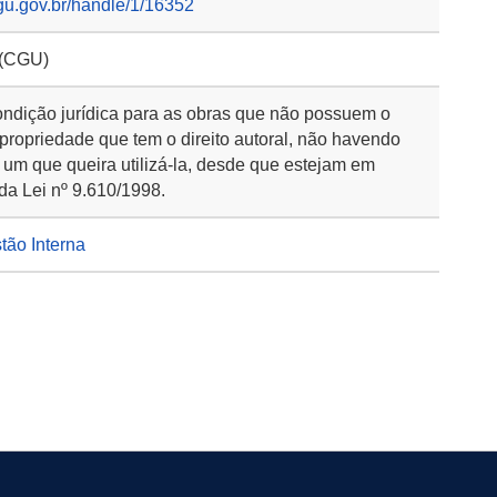
gu.gov.br/handle/1/16352
 (CGU)
ondição jurídica para as obras que não possuem o
 propriedade que tem o direito autoral, não havendo
 um que queira utilizá-la, desde que estejam em
da Lei nº 9.610/1998.
stão Interna