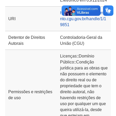
Eletrônico em 05/11/2024
https://basedeconhecime
URI
nto.cgu.gov.br/handle/1/1
9851
Detentor de Direitos
Controladoria-Geral da
Autorais
União (CGU)
Licenças::Domínio
Público::Condição
jurídica para as obras que
não possuem o elemento
do direito real ou de
propriedade que tem o
Permissões e restrições
direito autoral, não
de uso
havendo restrições de
uso por qualquer um que
queira utilizá-la, desde
que estejam em