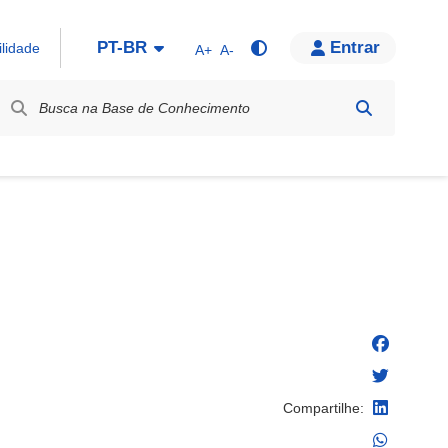
PT-BR
Entrar
ilidade
A+
A-
bel / Rótulo
Compartilhe: