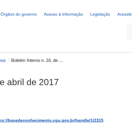
Órgãos do governo
Acesso à informação
Legislação
Acessib
La
rnos
Boletim Interno n. 16, de 20 de abril de 2017
de abril de 2017
ps://basedeconhecimento.cgu.gov.br/handle/1/2315