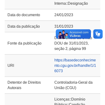
Interna::Designação
Data do documento
24/01/2023
Data da publicação
31/01/2023
Diário Oficial da União
Fonte da publicação
DOU de 31/01/2023,
seção 2, página 99
https://basedeconhecime
URI
nto.cgu.gov.br/handle/1/1
6073
Detentor de Direitos
Controladoria-Geral da
Autorais
União (CGU)
Licenças::Domínio
Público::Condição