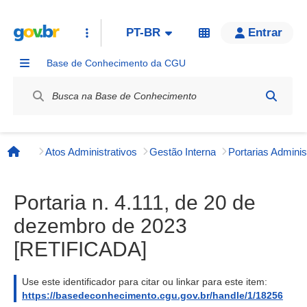
PT-BR
Entrar
Base de Conhecimento da CGU
Label / Rótulo
Atos Administrativos
Gestão Interna
Página inicial
Portaria n. 4.111, de 20 de
dezembro de 2023
[RETIFICADA]
Use este identificador para citar ou linkar para este item:
https://basedeconhecimento.cgu.gov.br/handle/1/18256