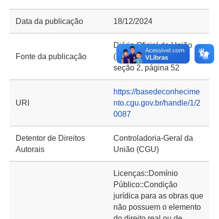
Data da publicação
18/12/2024
Diário Oficial da União
Fonte da publicação
(DOU) de 18/12/2024,
seção 2, página 52
https://basedeconhecime
URI
nto.cgu.gov.br/handle/1/2
0087
Detentor de Direitos
Controladoria-Geral da
Autorais
União (CGU)
Licenças::Domínio
Público::Condição
jurídica para as obras que
não possuem o elemento
do direito real ou de