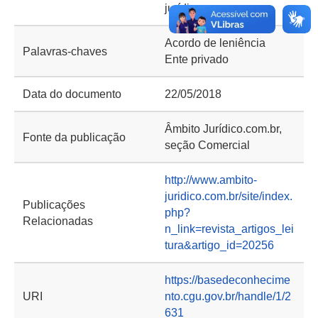
jurídica
Acordo de leniência
Palavras-chaves
Ente privado
Data do documento
22/05/2018
Âmbito Jurídico.com.br,
Fonte da publicação
seção Comercial
http://www.ambito-
juridico.com.br/site/index.
Publicações
php?
Relacionadas
n_link=revista_artigos_lei
tura&artigo_id=20256
https://basedeconhecime
URI
nto.cgu.gov.br/handle/1/2
631