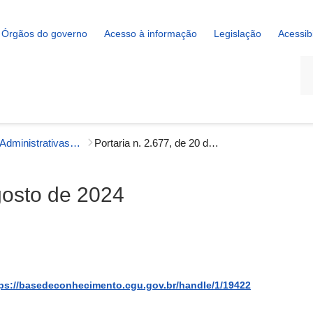
Órgãos do governo
Acesso à informação
Legislação
Acessib
La
Portarias Administrativas - Gestão Interna
Portaria n. 2.677, de 20 de agosto de 2024
agosto de 2024
ps://basedeconhecimento.cgu.gov.br/handle/1/19422