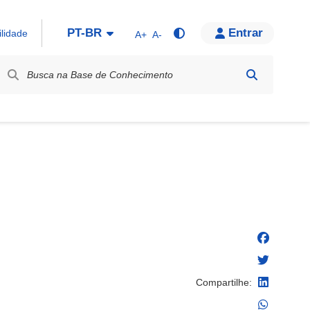
PT-BR
Entrar
ilidade
A+
A-
bel / Rótulo
Compartilhe: