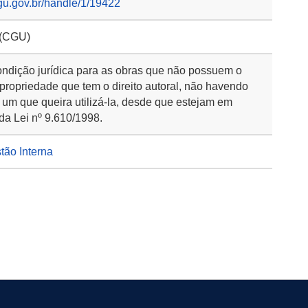
gu.gov.br/handle/1/19422
 (CGU)
ondição jurídica para as obras que não possuem o
 propriedade que tem o direito autoral, não havendo
 um que queira utilizá-la, desde que estejam em
da Lei nº 9.610/1998.
stão Interna