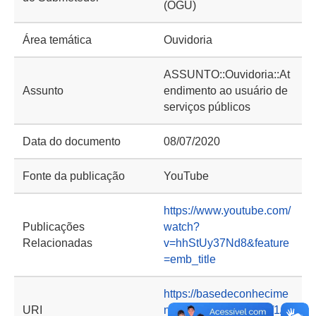
(OGU)
Área temática
Ouvidoria
ASSUNTO::Ouvidoria::At
Assunto
endimento ao usuário de
serviços públicos
Data do documento
08/07/2020
Fonte da publicação
YouTube
https://www.youtube.com/
Publicações
watch?
Relacionadas
v=hhStUy37Nd8&feature
=emb_title
https://basedeconhecime
URI
nto.cgu.gov.br/handle/1/9