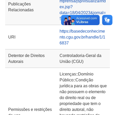
mprensa/jsp/visualiza/ind
Publicações
ex.jsp?
Relacionadas
data=18/04/2023&jornal=
529&pagina=59
https://basedeconhecime
URI
nto.cgu.gov.br/handle/1/1
6837
Detentor de Direitos
Controladoria-Geral da
Autorais
União (CGU)
Licenças::Domínio
Público::Condição
jurídica para as obras que
não possuem o elemento
do direito real ou de
propriedade que tem o
Permissões e restrições
direito autoral, não