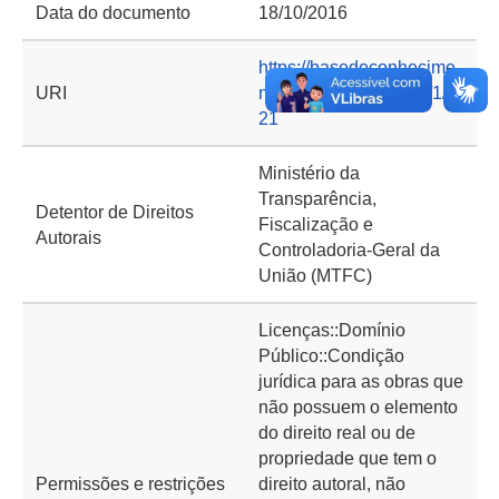
Data do documento
18/10/2016
https://basedeconhecime
URI
nto.cgu.gov.br/handle/1/6
21
Ministério da
Transparência,
Detentor de Direitos
Fiscalização e
Autorais
Controladoria-Geral da
União (MTFC)
Licenças::Domínio
Público::Condição
jurídica para as obras que
não possuem o elemento
do direito real ou de
propriedade que tem o
Permissões e restrições
direito autoral, não