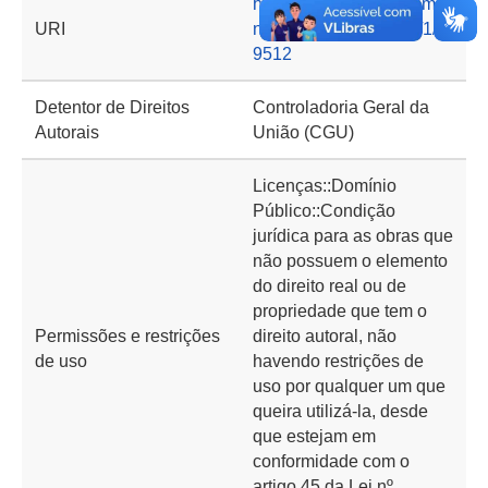
https://basedeconhecime
URI
nto.cgu.gov.br/handle/1/1
9512
Detentor de Direitos
Controladoria Geral da
Autorais
União (CGU)
Licenças::Domínio
Público::Condição
jurídica para as obras que
não possuem o elemento
do direito real ou de
propriedade que tem o
Permissões e restrições
direito autoral, não
de uso
havendo restrições de
uso por qualquer um que
queira utilizá-la, desde
que estejam em
conformidade com o
artigo 45 da Lei nº