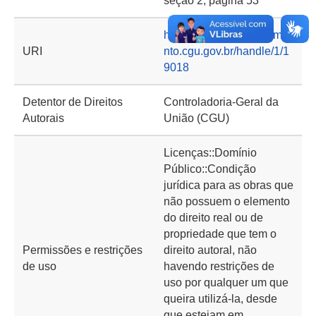
seção 2, página 53
https://basedeconhecime
URI
nto.cgu.gov.br/handle/1/1
9018
Detentor de Direitos
Controladoria-Geral da
Autorais
União (CGU)
Licenças::Domínio
Público::Condição
jurídica para as obras que
não possuem o elemento
do direito real ou de
propriedade que tem o
Permissões e restrições
direito autoral, não
de uso
havendo restrições de
uso por qualquer um que
queira utilizá-la, desde
que estejam em