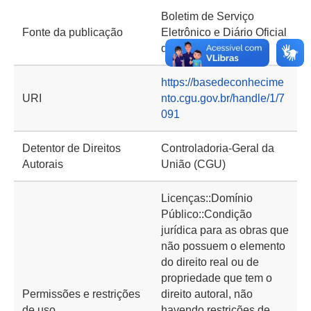
Boletim de Serviço
Fonte da publicação
Eletrônico e Diário Oficial
da União
https://basedeconhecime
URI
nto.cgu.gov.br/handle/1/7
091
Detentor de Direitos
Controladoria-Geral da
Autorais
União (CGU)
Licenças::Domínio
Público::Condição
jurídica para as obras que
não possuem o elemento
do direito real ou de
propriedade que tem o
Permissões e restrições
direito autoral, não
de uso
havendo restrições de