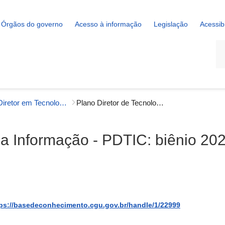
Órgãos do governo
Acesso à informação
Legislação
Acessib
La
Plano Diretor em Tecnologia da Informação
Plano Diretor de Tecnologia da Informação - PDTIC: biênio 2024-2025 [versão 3.0]
da Informação - PDTIC: biênio 202
ps://basedeconhecimento.cgu.gov.br/handle/1/22999