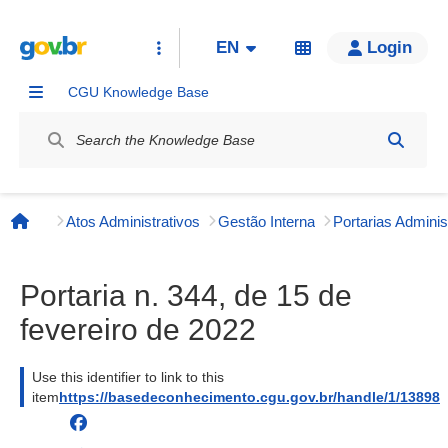
EN
Login
CGU Knowledge Base
Label
Atos Administrativos
Gestão Interna
Página inicial
Portaria n. 344, de 15 de
fevereiro de 2022
Use this identifier to link to this
item
https://basedeconhecimento.cgu.gov.br/handle/1/13898