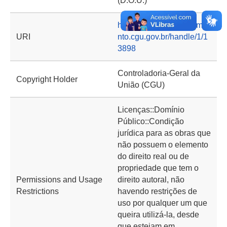
(D.O.U.)
https://basedeconhecime
URI
nto.cgu.gov.br/handle/1/1
3898
Controladoria-Geral da
Copyright Holder
União (CGU)
Licenças::Domínio
Público::Condição
jurídica para as obras que
não possuem o elemento
do direito real ou de
propriedade que tem o
Permissions and Usage
direito autoral, não
Restrictions
havendo restrições de
uso por qualquer um que
queira utilizá-la, desde
que estejam em