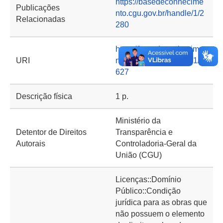
https://basedeconhecime
Publicações
nto.cgu.gov.br/handle/1/2
Relacionadas
280
https://basedeconhecime
URI
nto.cgu.gov.br/handle/1/4
627
Descrição física
1 p.
Ministério da
Detentor de Direitos
Transparência e
Autorais
Controladoria-Geral da
União (CGU)
Licenças::Domínio
Público::Condição
jurídica para as obras que
não possuem o elemento