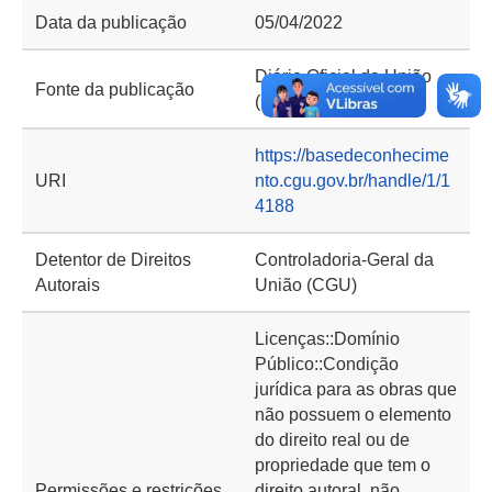
Data da publicação
05/04/2022
Diário Oficial da União
Fonte da publicação
(D.O.U.)
https://basedeconhecime
URI
nto.cgu.gov.br/handle/1/1
4188
Detentor de Direitos
Controladoria-Geral da
Autorais
União (CGU)
Licenças::Domínio
Público::Condição
jurídica para as obras que
não possuem o elemento
do direito real ou de
propriedade que tem o
Permissões e restrições
direito autoral, não