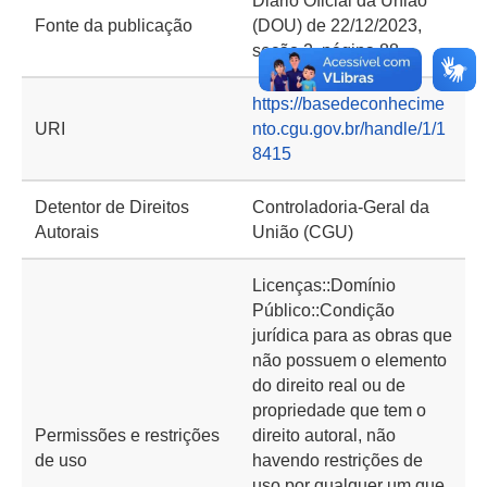
Diário Oficial da União
Fonte da publicação
(DOU) de 22/12/2023,
seção 2, página 88
https://basedeconhecime
URI
nto.cgu.gov.br/handle/1/1
8415
Detentor de Direitos
Controladoria-Geral da
Autorais
União (CGU)
Licenças::Domínio
Público::Condição
jurídica para as obras que
não possuem o elemento
do direito real ou de
propriedade que tem o
Permissões e restrições
direito autoral, não
de uso
havendo restrições de
uso por qualquer um que