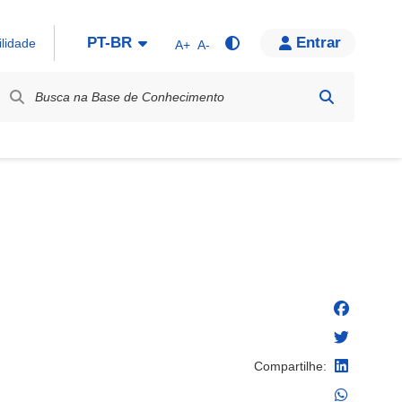
PT-BR
Entrar
ilidade
A+
A-
bel / Rótulo
Compartilhe: