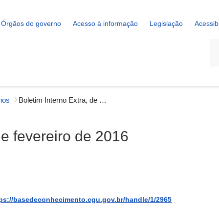
Órgãos do governo
Acesso à informação
Legislação
Acessib
La
rnos
Boletim Interno Extra, de 29 de fevereiro de 2016
de fevereiro de 2016
ps://basedeconhecimento.cgu.gov.br/handle/1/2965