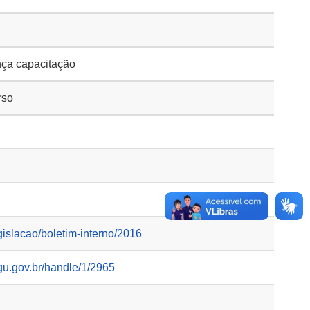
nça capacitação
rso
gislacao/boletim-interno/2016
gu.gov.br/handle/1/2965