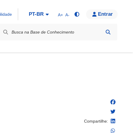
PT-BR
Entrar
ilidade
A+
A-
bel / Rótulo
Compartilhe: