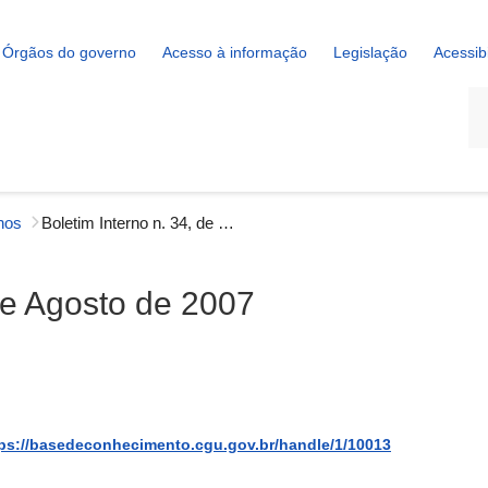
Órgãos do governo
Acesso à informação
Legislação
Acessib
La
rnos
Boletim Interno n. 34, de 24 de Agosto de 2007
 de Agosto de 2007
ps://basedeconhecimento.cgu.gov.br/handle/1/10013