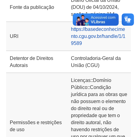
Diário Oficial da União
Fonte da publicação
(DOU) de 04/10/2024,
seção 1, página 114
https://basedeconhecime
URI
nto.cgu.gov.br/handle/1/1
9589
Detentor de Direitos
Controladoria-Geral da
Autorais
União (CGU)
Licenças::Domínio
Público::Condição
jurídica para as obras que
não possuem o elemento
do direito real ou de
propriedade que tem o
Permissões e restrições
direito autoral, não
de uso
havendo restrições de
uso por qualquer um que