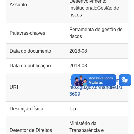
Desenvolvimento
Assunto
Institucional::Gestão de
riscos
Ferramenta de gestão de
Palavras-chaves
riscos
Data do documento
2018-08
Data da publicação
2018-08
https://basedeconhecime
URI
nto.cgu.gov.br/handle/1/1
6699
Descrição física
1 p.
Ministério da
Detentor de Direitos
Transparência e