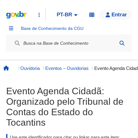
PT-BR
Entrar
Base de Conhecimento da CGU
Label / Rótulo
Ouvidoria
Eventos – Ouvidorias
Página inicial
Evento Agenda Cidadã:
Organizado pelo Tribunal de
Contas do Estado do
Tocantins
Use este identificador para citar ou linkar para este item: