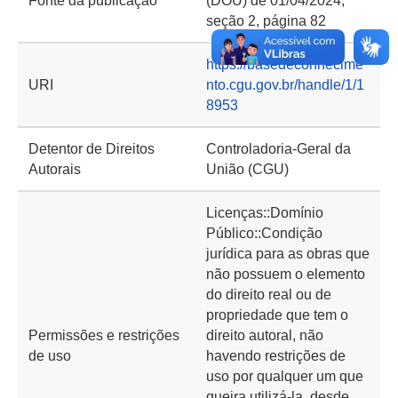
Fonte da publicação
(DOU) de 01/04/2024,
seção 2, página 82
https://basedeconhecime
URI
nto.cgu.gov.br/handle/1/1
8953
Detentor de Direitos
Controladoria-Geral da
Autorais
União (CGU)
Licenças::Domínio
Público::Condição
jurídica para as obras que
não possuem o elemento
do direito real ou de
propriedade que tem o
Permissões e restrições
direito autoral, não
de uso
havendo restrições de
uso por qualquer um que
queira utilizá-la, desde