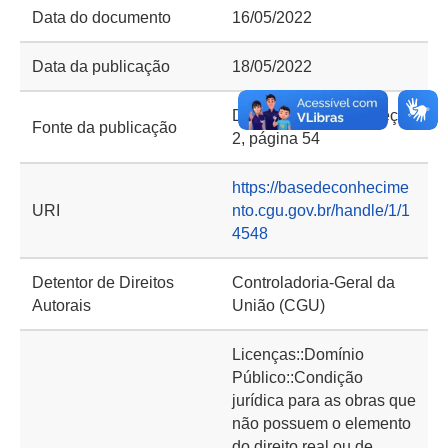
Data do documento
16/05/2022
Data da publicação
18/05/2022
DOU de 18/5/2022, seção
Fonte da publicação
2, página 54
https://basedeconhecime
URI
nto.cgu.gov.br/handle/1/1
4548
Detentor de Direitos
Controladoria-Geral da
Autorais
União (CGU)
Licenças::Domínio
Público::Condição
jurídica para as obras que
não possuem o elemento
do direito real ou de