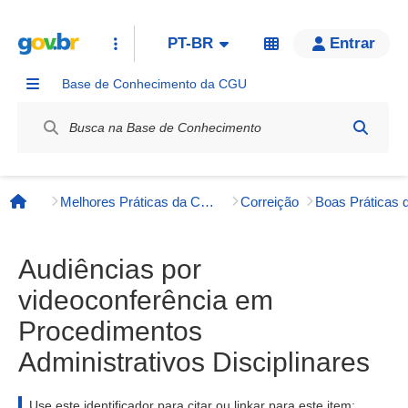
PT-BR
Entrar
Base de Conhecimento da CGU
Label / Rótulo
Melhores Práticas da CGU e Órgãos Externos
Correição
Página inicial
Audiências por
videoconferência em
Procedimentos
Administrativos Disciplinares
Use este identificador para citar ou linkar para este item: