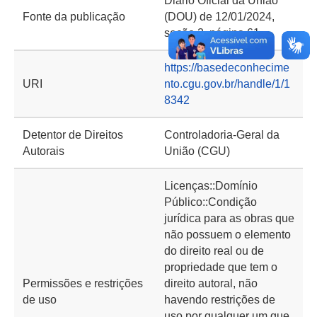
Diário Oficial da União
Fonte da publicação
(DOU) de 12/01/2024,
seção 2, página 61
https://basedeconhecime
URI
nto.cgu.gov.br/handle/1/1
8342
Detentor de Direitos
Controladoria-Geral da
Autorais
União (CGU)
Licenças::Domínio
Público::Condição
jurídica para as obras que
não possuem o elemento
do direito real ou de
propriedade que tem o
Permissões e restrições
direito autoral, não
de uso
havendo restrições de
uso por qualquer um que