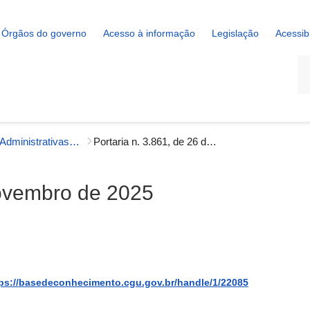
Órgãos do governo
Acesso à informação
Legislação
Acessib
La
Portarias Administrativas - Gestão Interna
Portaria n. 3.861, de 26 de novembro de 2025
novembro de 2025
ps://basedeconhecimento.cgu.gov.br/handle/1/22085