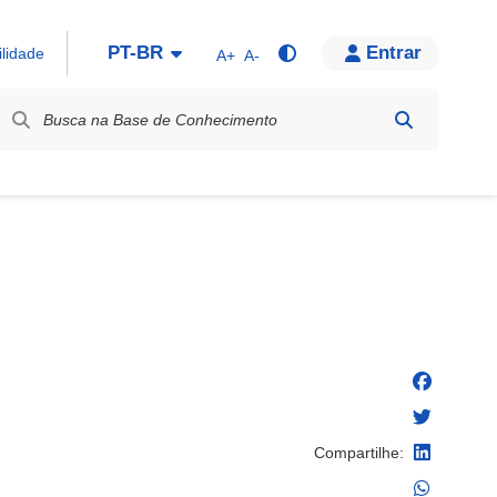
PT-BR
Entrar
ilidade
A+
A-
bel / Rótulo
Compartilhe: