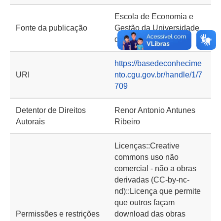
Escola de Economia e
Fonte da publicação
Gestão da Universidade
do Minho (EEG)
https://basedeconhecime
URI
nto.cgu.gov.br/handle/1/7
709
Detentor de Direitos
Renor Antonio Antunes
Autorais
Ribeiro
Licenças::Creative
commons uso não
comercial - não a obras
derivadas (CC-by-nc-
nd)::Licença que permite
que outros façam
Permissões e restrições
download das obras