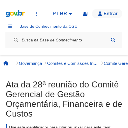
PT-BR
Entrar
Base de Conhecimento da CGU
Label / Rótulo
Governança
Comitês e Comissões Internos
Página inicial
Ata da 28ª reunião do Comitê
Gerencial de Gestão
Orçamentária, Financeira e de
Custos
Use este identificador para citar ou linkar para este item: