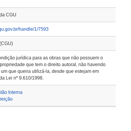
o da CGU
gu.gov.br/handle/1/7593
 (CGU)
ondição jurídica para as obras que não possuem o
 propriedade que tem o direito autoral, não havendo
 um que queira utilizá-la, desde que estejam em
da Lei nº 9.610/1998.
stão Interna
rreição