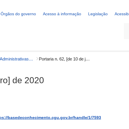
Órgãos do governo
Acesso à informação
Legislação
Acessib
La
Portarias Administrativas - Gestão Interna
Portaria n. 62, [de 10 de janeiro] de 2020
iro] de 2020
ps://basedeconhecimento.cgu.gov.br/handle/1/7593