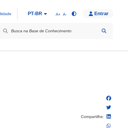
PT-BR
Entrar
ilidade
A+
A-
bel / Rótulo
Compartilhe: