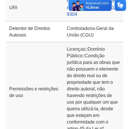
https://basedeconhecime
URI
nto.cgu.gov.br/handle/1/1
9304
Detentor de Direitos
Controladoria-Geral da
Autorais
União (CGU)
Licenças::Domínio
Público::Condição
jurídica para as obras que
não possuem o elemento
do direito real ou de
propriedade que tem o
Permissões e restrições
direito autoral, não
de uso
havendo restrições de
uso por qualquer um que
queira utilizá-la, desde
que estejam em
conformidade com o
artigo 45 da Lei nº