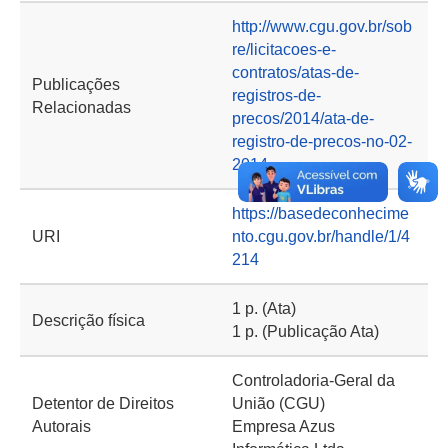
http://www.cgu.gov.br/sob
re/licitacoes-e-
contratos/atas-de-
Publicações
registros-de-
Relacionadas
precos/2014/ata-de-
registro-de-precos-no-02-
2014
https://basedeconhecime
URI
nto.cgu.gov.br/handle/1/4
214
1 p. (Ata)
Descrição física
1 p. (Publicação Ata)
Controladoria-Geral da
Detentor de Direitos
União (CGU)
Autorais
Empresa Azus