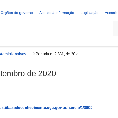
Órgãos do governo
Acesso à informação
Legislação
Acessib
La
Portarias Administrativas - Gestão Interna
Portaria n. 2.331, de 30 de setembro de 2020
setembro de 2020
ps://basedeconhecimento.cgu.gov.br/handle/1/9805