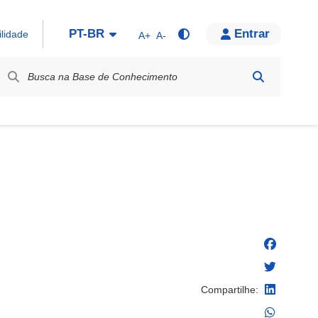
PT-BR
Entrar
ilidade
A+
A-
bel / Rótulo
Compartilhe: