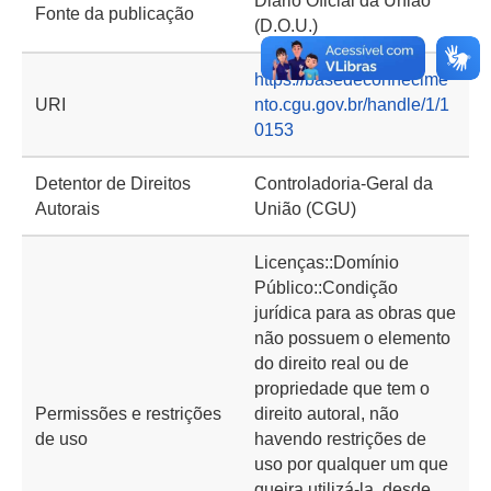
Diário Oficial da União
Fonte da publicação
(D.O.U.)
https://basedeconhecime
URI
nto.cgu.gov.br/handle/1/1
0153
Detentor de Direitos
Controladoria-Geral da
Autorais
União (CGU)
Licenças::Domínio
Público::Condição
jurídica para as obras que
não possuem o elemento
do direito real ou de
propriedade que tem o
Permissões e restrições
direito autoral, não
de uso
havendo restrições de
uso por qualquer um que
queira utilizá-la, desde