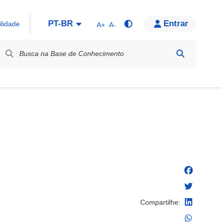
PT-BR
Entrar
ilidade
A+
A-
bel / Rótulo
Compartilhe: