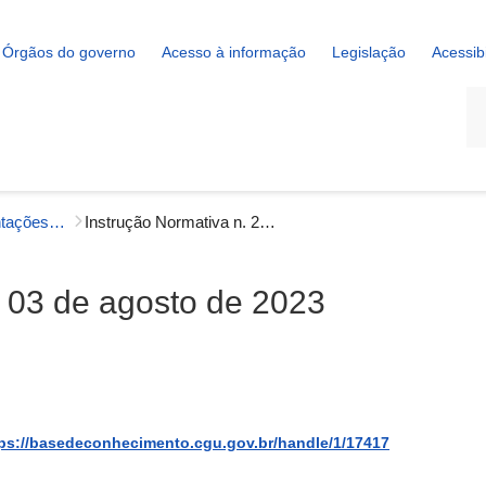
Órgãos do governo
Acesso à informação
Legislação
Acessib
La
Instruções e Orientações Normativas - Correição
Instrução Normativa n. 24, de 03 de agosto de 2023
e 03 de agosto de 2023
ps://basedeconhecimento.cgu.gov.br/handle/1/17417