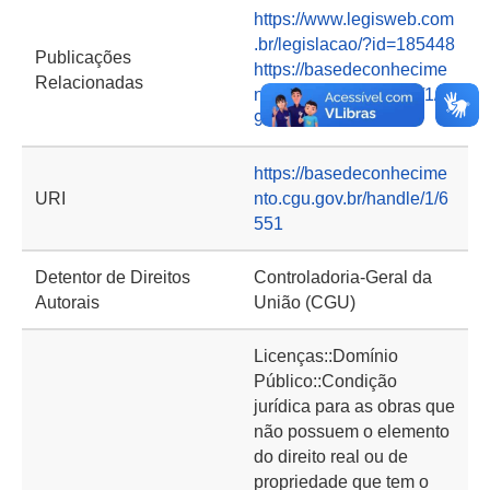
https://www.legisweb.com
.br/legislacao/?id=185448
Publicações
https://basedeconhecime
Relacionadas
nto.cgu.gov.br/handle/1/1
9710
https://basedeconhecime
URI
nto.cgu.gov.br/handle/1/6
551
Detentor de Direitos
Controladoria-Geral da
Autorais
União (CGU)
Licenças::Domínio
Público::Condição
jurídica para as obras que
não possuem o elemento
do direito real ou de
propriedade que tem o