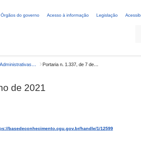
Órgãos do governo
Acesso à informação
Legislação
Acessib
La
Portarias Administrativas - Gestão Interna
Portaria n. 1.337, de 7 de junho de 2021
nho de 2021
ps://basedeconhecimento.cgu.gov.br/handle/1/12599