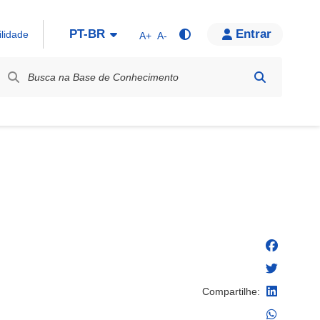
PT-BR
Entrar
ilidade
A+
A-
bel / Rótulo
Compartilhe: