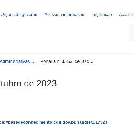
Órgãos do governo
Acesso à informação
Legislação
Acessib
La
Portarias Administrativas - Gestão Interna
Portaria n. 3.353, de 10 de outubro de 2023
utubro de 2023
ps://basedeconhecimento.cgu.gov.br/handle/1/17923