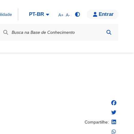
PT-BR
Entrar
ilidade
A+
A-
bel / Rótulo
Compartilhe: