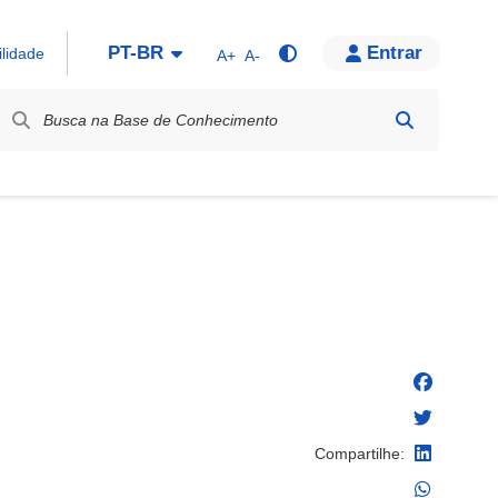
PT-BR
Entrar
ilidade
A+
A-
bel / Rótulo
Compartilhe: