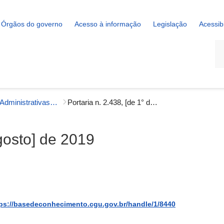
Órgãos do governo
Acesso à informação
Legislação
Acessib
La
Portarias Administrativas - Gestão Interna
Portaria n. 2.438, [de 1° de agosto] de 2019
agosto] de 2019
ps://basedeconhecimento.cgu.gov.br/handle/1/8440