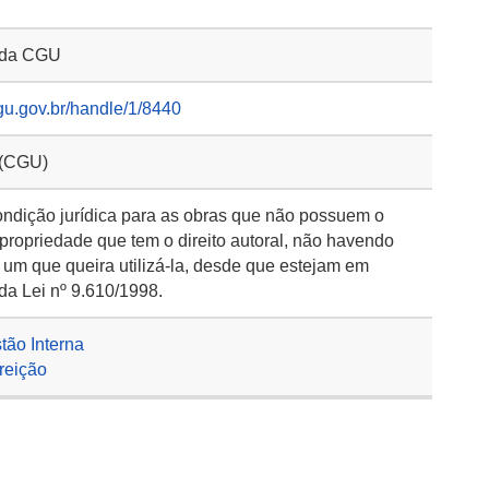
o da CGU
gu.gov.br/handle/1/8440
 (CGU)
ondição jurídica para as obras que não possuem o
 propriedade que tem o direito autoral, não havendo
 um que queira utilizá-la, desde que estejam em
da Lei nº 9.610/1998.
stão Interna
rreição