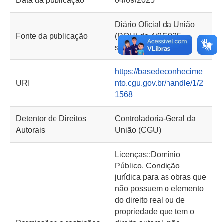
Data da publicação
04/09/2025
Diário Oficial da União
Fonte da publicação
(DOU) de 4/9/2025,
seção 1, página 93
https://basedeconhecime
URI
nto.cgu.gov.br/handle/1/2
1568
Detentor de Direitos
Controladoria-Geral da
Autorais
União (CGU)
Licenças::Domínio
Público. Condição
jurídica para as obras que
não possuem o elemento
do direito real ou de
propriedade que tem o