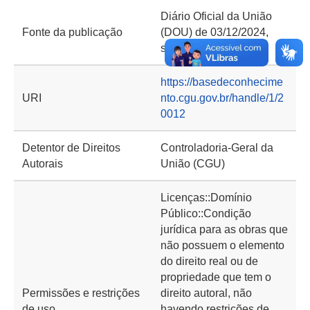
Diário Oficial da União
Fonte da publicação
(DOU) de 03/12/2024,
seção 2, página 42
https://basedeconhecime
URI
nto.cgu.gov.br/handle/1/2
0012
Detentor de Direitos
Controladoria-Geral da
Autorais
União (CGU)
Licenças::Domínio
Público::Condição
jurídica para as obras que
não possuem o elemento
do direito real ou de
propriedade que tem o
Permissões e restrições
direito autoral, não
de uso
havendo restrições de