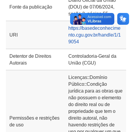
Diário Oficial da União
Fonte da publicação
(DOU) de 07/06/2024,
seção 2, página 55
https://basedeconhecime
URI
nto.cgu.gov.br/handle/1/1
9054
Detentor de Direitos
Controladoria-Geral da
Autorais
União (CGU)
Licenças::Domínio
Público::Condição
jurídica para as obras que
não possuem o elemento
do direito real ou de
propriedade que tem o
Permissões e restrições
direito autoral, não
de uso
havendo restrições de
uso por qualquer um que