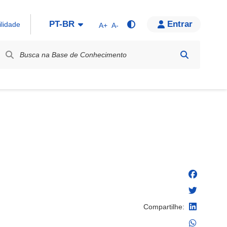
PT-BR
Entrar
ilidade
A+
A-
bel / Rótulo
Compartilhe: