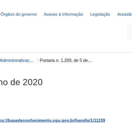
Órgãos do governo
Acesso à informação
Legislação
Acessib
La
Portarias Administrativas - Gestão Interna
Portaria n. 1.269, de 5 de junho de 2020
nho de 2020
ps://basedeconhecimento.cgu.gov.br/handle/1/11159