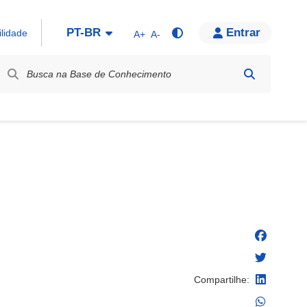
PT-BR
Entrar
ilidade
A+
A-
bel / Rótulo
Compartilhe: