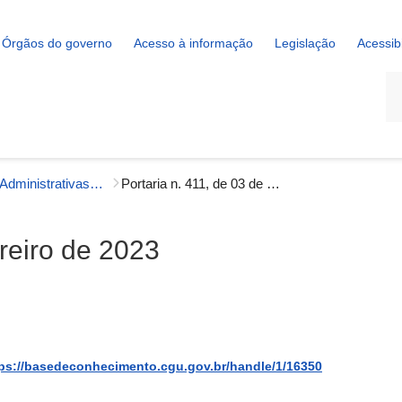
Órgãos do governo
Acesso à informação
Legislação
Acessib
La
Portarias Administrativas - Gestão Interna
Portaria n. 411, de 03 de fevereiro de 2023
ereiro de 2023
ps://basedeconhecimento.cgu.gov.br/handle/1/16350