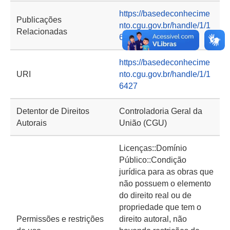
https://basedeconhecime
Publicações
nto.cgu.gov.br/handle/1/1
Relacionadas
6426
https://basedeconhecime
URI
nto.cgu.gov.br/handle/1/1
6427
Detentor de Direitos
Controladoria Geral da
Autorais
União (CGU)
Licenças::Domínio
Público::Condição
jurídica para as obras que
não possuem o elemento
do direito real ou de
propriedade que tem o
Permissões e restrições
direito autoral, não