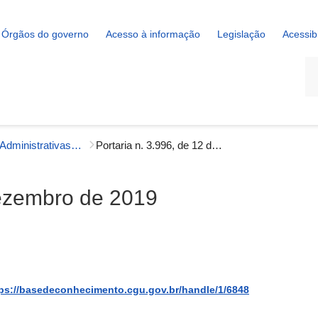
Órgãos do governo
Acesso à informação
Legislação
Acessib
La
Portarias Administrativas - Gestão Interna
Portaria n. 3.996, de 12 de dezembro de 2019
dezembro de 2019
ps://basedeconhecimento.cgu.gov.br/handle/1/6848