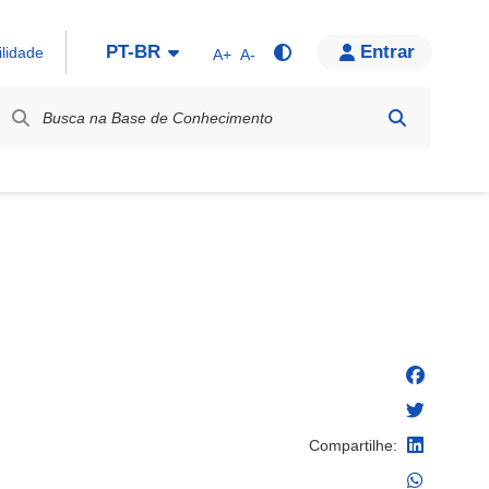
PT-BR
Entrar
ilidade
A+
A-
bel / Rótulo
Compartilhe: