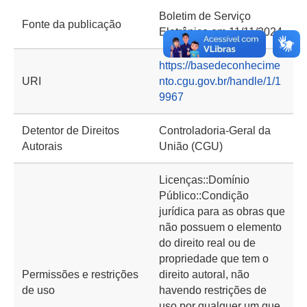
Boletim de Serviço
Fonte da publicação
Eletrônico em 11/11/2024
https://basedeconhecime
URI
nto.cgu.gov.br/handle/1/1
9967
Detentor de Direitos
Controladoria-Geral da
Autorais
União (CGU)
Licenças::Domínio
Público::Condição
jurídica para as obras que
não possuem o elemento
do direito real ou de
propriedade que tem o
Permissões e restrições
direito autoral, não
de uso
havendo restrições de
uso por qualquer um que